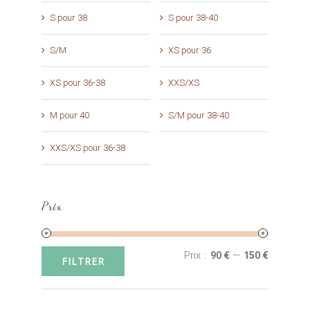
S pour 38
S pour 38-40
S/M
XS pour 36
XS pour 36-38
XXS/XS
M pour 40
S/M pour 38-40
XXS/XS pour 36-38
Prix
Prix :
—
90 €
150 €
Prix
Prix
FILTRER
min
max