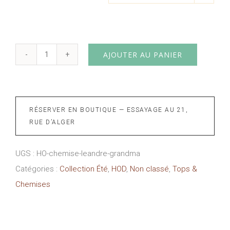
AJOUTER AU PANIER
quantité
de
Chemise
Leandre
RÉSERVER EN BOUTIQUE — ESSAYAGE AU 21,
Grandma
RUE D’ALGER
HOD
UGS :
HO-chemise-leandre-grandma
Catégories :
Collection Été
,
HOD
,
Non classé
,
Tops &
Chemises